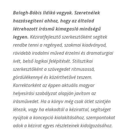
Balogh-Bóbis Ildikó vagyok. Szeretnélek
hozzásegíteni ahhoz, hogy az általad
létrehozott írásmű kimagasló minőségű
legyen.
Kéziratfejlesztő szerkesztőként segítek
rendbe tenni a regényed, szakmai kiadványod,
rövidebb irodalmi műved érzelmi és dramaturgiai
ívét, belső logikai felépítését. Stilisztikai
szerkesztőként a szövegedet ritmusossá,
gördülékennyé és közérthetővé teszem.
Korrektorként az éppen aktuális magyar
helyesírási szabályzat alapján javítom az
írásművedet. Ha a könyv még csak ötlet szintjén
létezik, vagy ha elakadtál a kézirattal, segítséget
nyújtok a koncepció kialakításához, szempontokat
adok a kézirat egyes részleteinek kidolgozásához.