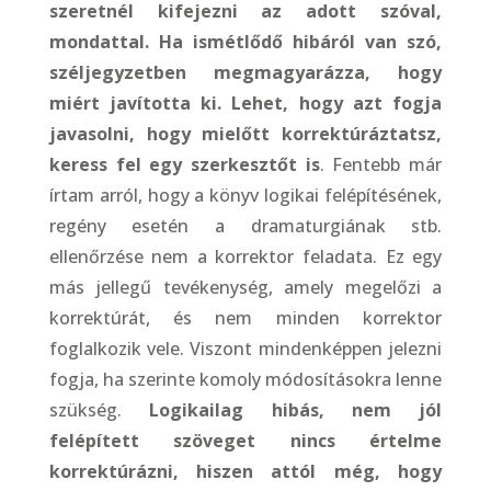
szeretnél kifejezni az adott szóval,
mondattal. Ha ismétlődő hibáról van szó,
széljegyzetben megmagyarázza, hogy
miért javította ki. Lehet, hogy azt fogja
javasolni, hogy mielőtt korrektúráztatsz,
keress fel egy szerkesztőt is
. Fentebb már
írtam arról, hogy a könyv logikai felépítésének,
regény esetén a dramaturgiának stb.
ellenőrzése nem a korrektor feladata. Ez egy
más jellegű tevékenység, amely megelőzi a
korrektúrát, és nem minden korrektor
foglalkozik vele. Viszont mindenképpen jelezni
fogja, ha szerinte komoly módosításokra lenne
szükség.
Logikailag hibás, nem jól
felépített szöveget nincs értelme
korrektúrázni, hiszen attól még, hogy