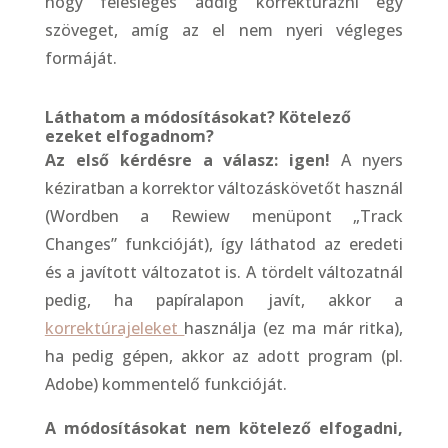
hogy felesleges addig korrektúrázni egy
szöveget, amíg az el nem nyeri végleges
formáját.
Láthatom a módosításokat?
Kötelező
ezeket elfogadnom?
Az első kérdésre a válasz: igen!
A nyers
kéziratban a korrektor változáskövetőt használ
(Wordben a Rewiew menüpont „Track
Changes” funkcióját), így láthatod az eredeti
és a javított változatot is. A tördelt változatnál
pedig, ha papíralapon javít, akkor a
korrektúrajeleket
használja (ez ma már ritka),
ha pedig gépen, akkor az adott program (pl.
Adobe) kommentelő funkcióját.
A módosításokat nem kötelező elfogadni,