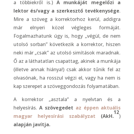
a többiekről is.)
A munkáját megelőzi a
lektor és/vagy a szerkesztő tevékenysége
.
Mire a szöveg a korrektorhoz kerül, addigra
már elnyeri közel végleges formáját.
Fogalmazhatunk úgy is, hogy „végül, de nem
utolsó sorban” következik a korrektor, hiszen
neki már „csak” az utolsó simítások maradnak.
Ő az a láthatatlan csapattag, akinek a munkája
(illetve annak hiánya!) csak akkor tűnik fel az
olvasónak, ha rosszul végzi el, vagy ha nem is
kap szerepet a szöveggondozás folyamatában.
A korrektor „asztala” a nyelvtan és a
helyesírás.
A szövegedet
az éppen aktuális
12
magyar helyesírási szabályzat
(
AkH.
)
alapján javítja.