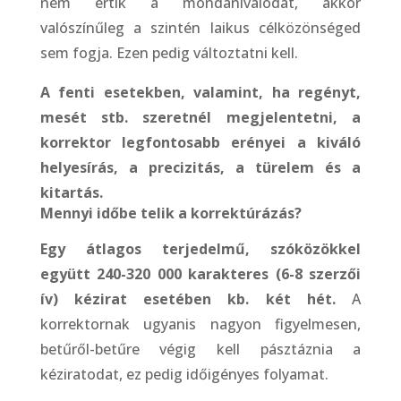
nem értik a mondanivalódat, akkor
valószínűleg a szintén laikus célközönséged
sem fogja. Ezen pedig változtatni kell.
A fenti esetekben, valamint, ha regényt,
mesét stb. szeretnél megjelentetni, a
korrektor legfontosabb erényei a kiváló
helyesírás, a precizitás, a türelem és a
kitartás.
Mennyi időbe telik a korrektúrázás?
Egy átlagos terjedelmű, szóközökkel
együtt 240-320 000 karakteres (6-8 szerzői
ív) kézirat esetében kb. két hét.
A
korrektornak ugyanis nagyon figyelmesen,
betűről-betűre végig kell pásztáznia a
kéziratodat, ez pedig időigényes folyamat.