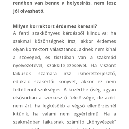
rendben van benne a helyesírás, nem lesz
jól olvasható.
Milyen korrektort érdemes keresni?
A fenti szakkönyves kérdésből kiindulva: ha
szakmai közönségnek írsz, akkor érdemes
olyan korrektort választanod, akinek nem kínai
a szöveged, és tisztában van a szakmád
nyelvezetével, szakkifejezéseivel. Ha viszont
laikusok számára írsz ismeretterjesztő,
edukáló szakértői könyvet, akkor ez nem
feltétlenül szükséges. A közérthetőség ugyan
elsősorban a szerkesztő felelőssége, de azért
nem árt, ha legkésőbb a végső ellenőrzésnél
kitűnik, ha valami nem egyértelmű. Ha a
szakmádban laikusnak számító „könyvészek”