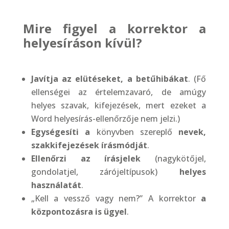
Mire figyel a korrektor a
helyesíráson kívül?
Javítja az elütéseket, a betűhibákat
. (Fő
ellenségei az értelemzavaró, de amúgy
helyes szavak, kifejezések, mert ezeket a
Word helyesírás-ellenőrzője nem jelzi.)
Egységesíti a
könyvben szereplő
nevek,
szakkifejezések írásmódját
.
Ellenőrzi az írásjelek
(nagykötőjel,
gondolatjel, zárójeltípusok)
helyes
használatát
.
„Kell a vessző vagy nem?” A korrektor
a
központozásra is ügyel
.