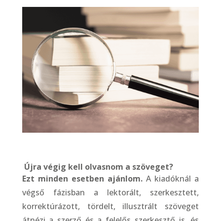
Újra végig kell olvasnom a szöveget?
Ezt minden esetben ajánlom.
A kiadóknál a
végső fázisban a lektorált, szerkesztett,
korrektúrázott, tördelt, illusztrált szöveget
átnézi a szerző és a felelős szerkesztő is, és