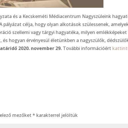
zata és a Kecskeméti Médiacentrum Nagyszüleink hagya
 A pályázat célja, hogy olyan alkotások szülessenek, amelye
eráció szellemi vagy tárgyi hagyatéka, milyen emlékképeket
k, és hogyan érvényesül életünkben a nagyszülők, dédszülő
határidő 2020. november 29.
További információért
kattint
telező mezőket
*
karakterrel jelöltük