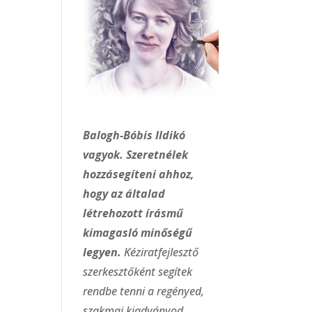
Balogh-Bóbis Ildikó
vagyok. Szeretnélek
hozzásegíteni ahhoz,
hogy az általad
létrehozott írásmű
kimagasló minőségű
legyen.
Kéziratfejlesztő
szerkesztőként segítek
rendbe tenni a regényed,
szakmai kiadványod,