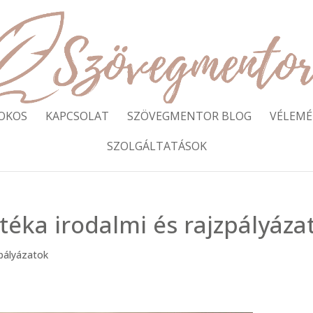
SOKOS
KAPCSOLAT
SZÖVEGMENTOR BLOG
VÉLEMÉ
SZOLGÁLTATÁSOK
éka irodalmi és rajzpályáza
 pályázatok