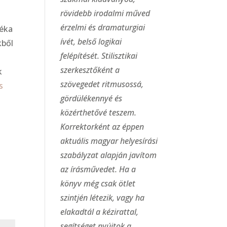
rövidebb irodalmi műved
érzelmi és dramaturgiai
téka
ívét, belső logikai
kből
felépítését. Stilisztikai
szerkesztőként a
k
szövegedet ritmusossá,
s
gördülékennyé és
közérthetővé teszem.
Korrektorként az éppen
aktuális magyar helyesírási
szabályzat alapján javítom
az írásművedet. Ha a
könyv még csak ötlet
szintjén létezik, vagy ha
elakadtál a kézirattal,
segítséget nyújtok a