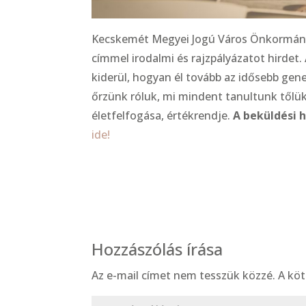
Kecskemét Megyei Jogú Város Önkormány
címmel irodalmi és rajzpályázatot hirdet.
kiderül, hogyan él tovább az idősebb gen
őrzünk róluk, mi mindent tanultunk tőlü
életfelfogása, értékrendje.
A beküldési 
ide!
Hozzászólás írása
Az e-mail címet nem tesszük közzé.
A kö